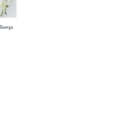
llasega
0€
gh
0€