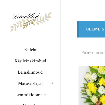
OLEME S
Esileht
Vaikimisi järjest
Käsileinakimbud
Leinakimbud
Matusepärjad
Lemmikloomale