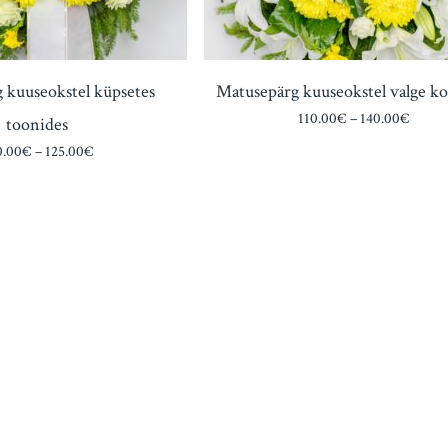
 kuuseokstel küpsetes
Matusepärg kuuseokstel valge ko
Price
110.00
€
–
140.00
€
toonides
range:
Price
0.00
€
–
125.00
€
110.0
range:
throu
100.00€
140.0
through
125.00€