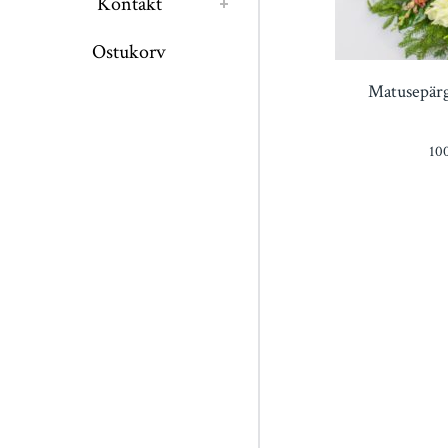
Kontakt
Ostukorv
Matusepärg
10