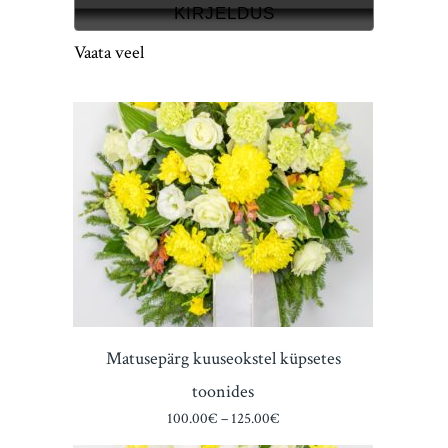
KIRJELDUS
Vaata veel
Matusepärg kuuseokstel küpsetes
toonides
Price
100.00
€
–
125.00
€
range: