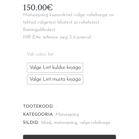
150.00
€
Matusepärg kuuseokstel valge rohelisega on
tehtud valgetest liiliatest ja rohelistest
flamingolilledest.
NB! Ette tellimise aeg 3-4 päeva!
Vali sobiv lint
Valge Lint kuldse kirjaga
Valge Lint musta kirjaga
TOOTEKOOD:
-
KATEGOORIA:
Matusepärg
SILDID:
liiliad
,
matusepärg
,
valge-rohelisega