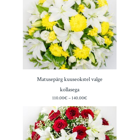
100.00€
through
125.00€
Matusepärg kuuseokstel valge
kollasega
Price
110.00
€
–
140.00
€
range:
110.00€
through
140.00€