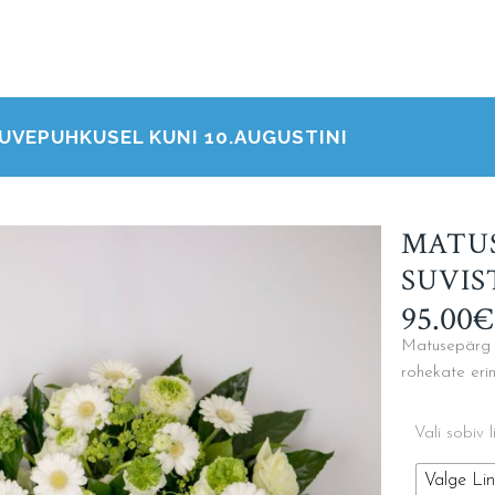
POOD
UVEPUHKUSEL KUNI 10.AUGUSTINI
MATU
SUVIS
95.00
€
Matusepärg k
rohekate erin
Vali sobiv l
Valge Lin