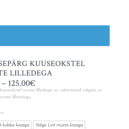
SEPÄRG KUUSEOKSTEL
TE LILLEDEGA
Price
–
125.00
€
range:
uuseokstel suviste lilledega on valmistatud valgete ja
95.00€
evate lilleõitega
through
125.00€
int
t kuldse kirjaga
Valge Lint musta kirjaga