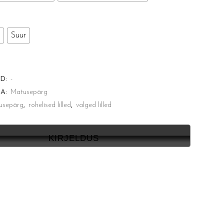
Suur
D:
-
A:
Matusepärg
usepärg
,
rohelised lilled
,
valged lilled
KIRJELDUS