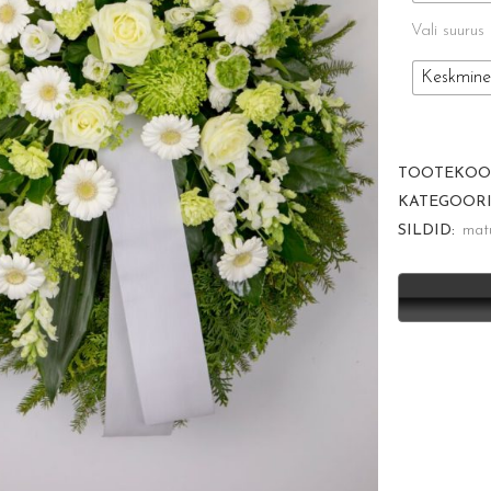
Vali suurus
Keskmine
TOOTEKOO
KATEGOORI
SILDID:
mat